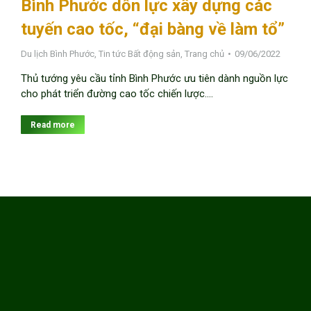
Bình Phước dồn lực xây dựng các
tuyến cao tốc, “đại bàng về làm tổ”
Du lịch Bình Phước
,
Tin tức Bất động sản
,
Trang chủ
09/06/2022
Thủ tướng yêu cầu tỉnh Bình Phước ưu tiên dành nguồn lực
cho phát triển đường cao tốc chiến lược.…
Read more