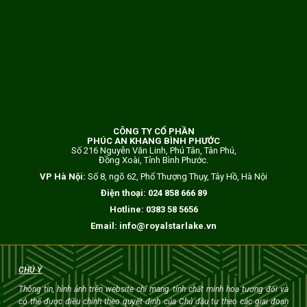
CÔNG TY CỔ PHẦN
PHÚC AN KHANG BÌNH PHƯỚC
Số 216 Nguyễn Văn Linh, Phú Tân, Tân Phú,
Đồng Xoài, Tỉnh Bình Phước.
VP Hà Nội:
Số 8, ngõ 62, Phố Thượng Thụy, Tây Hồ, Hà Nội
Điện thoại:
024 858 666 89
Hotline:
0383 58 5656
Email:
info@royalstarlake.vn
CHÚ Ý
Thông tin, hình ảnh trên website chỉ mang tính chất minh hoạ tương đối và
có thể được điều chỉnh theo quyết định của Chủ đầu tư theo các giai đoạn